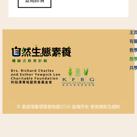
查閱詳情
主
有
教
教
共
© 嘉道理農場暨植物園2026 版權所有 使用條款及細則