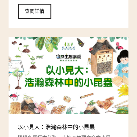
查閱詳情
以小見大：浩瀚森林中的小昆蟲