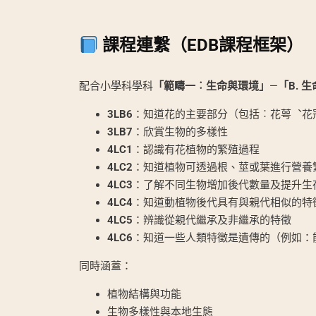
課程連繫（EDB課程框架）
配合小學科學科
「範疇一︰生命與環境」
—
「B. 
3LB6
：知道花的主要部分（包括︰花萼︑花
3LB7
：欣賞生物的多樣性
4LC1
：認識有花植物的繁殖過程
4LC2
：知道植物可透過根、莖或葉進行營養
4LC3
：了解不同生物增加後代數量及提升生
4LC4
：知道動植物後代具有與親代相似的特
4LC5
：辨識從親代繼承及非繼承的特徵
4LC6
：知道一些人類特徵是遺傳的（例如：
同時涵蓋：
植物結構與功能
生物多樣性與本地生態