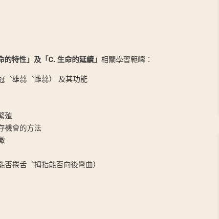
生命的特性」及「C. 生命的延續」
相關學習範疇：
冠︑雄蕊︑雌蕊） 及其功能
繁殖
存機會的方法
徵
能否捲舌︑拇指能否向後彎曲）