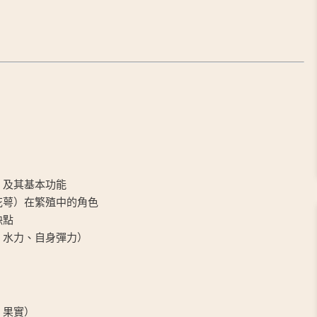
）及其基本功能
花萼）在繁殖中的角色
缺點
、水力、自身彈力）
、果實）